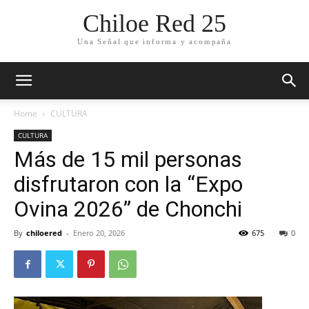
Chiloe Red 25
Una Señal que informa y acompaña
Home
CULTURA
CULTURA
Más de 15 mil personas
disfrutaron con la “Expo
Ovina 2026” de Chonchi
By
chiloered
-
Enero 20, 2026
675
0