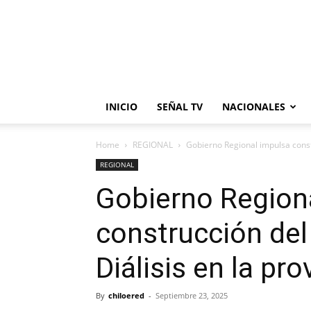
INICIO
SEÑAL TV
NACIONALES
Home
REGIONAL
Gobierno Regional impulsa constr
REGIONAL
Gobierno Region
construcción del
Diálisis en la pr
By
chiloered
-
Septiembre 23, 2025