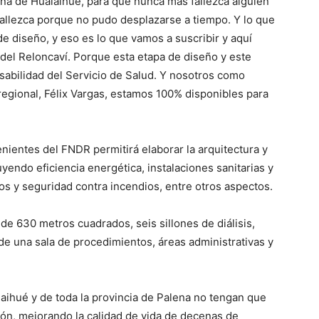
una de Hualaihué, para que nunca más fallezca alguien
fallezca porque no pudo desplazarse a tiempo. Y lo que
de diseño, y eso es lo que vamos a suscribir y aquí
 del Reloncaví. Porque esta etapa de diseño y este
abilidad del Servicio de Salud. Y nosotros como
 regional, Félix Vargas, estamos 100% disponibles para
nientes del FNDR permitirá elaborar la arquitectura y
uyendo eficiencia energética, instalaciones sanitarias y
uos y seguridad contra incendios, entre otros aspectos.
 de 630 metros cuadrados, seis sillones de diálisis,
de una sala de procedimientos, áreas administrativas y
aihué y de toda la provincia de Palena no tengan que
ción, mejorando la calidad de vida de decenas de