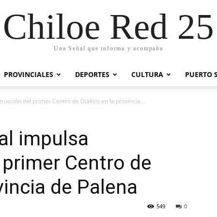
Chiloe Red 25
Una Señal que informa y acompaña
PROVINCIALES
DEPORTES
CULTURA
PUERTO 
ucción del primer Centro de Diálisis en la provincia...
al impulsa
 primer Centro de
ovincia de Palena
549
0