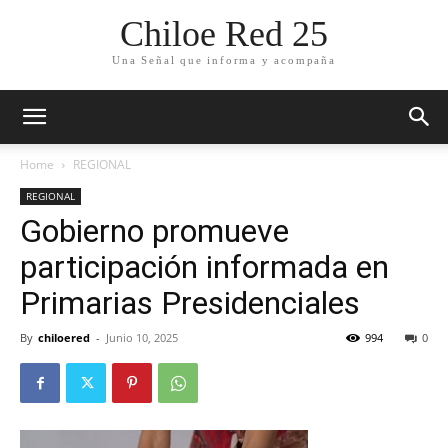
Chiloe Red 25
Una Señal que informa y acompaña
Home
REGIONAL
REGIONAL
Gobierno promueve
participación informada en
Primarias Presidenciales
By
chiloered
-
Junio 10, 2025
994
0