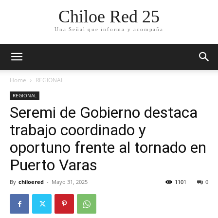
Chiloe Red 25
Una Señal que informa y acompaña
Home
REGIONAL
REGIONAL
Seremi de Gobierno destaca
trabajo coordinado y
oportuno frente al tornado en
Puerto Varas
By
chiloered
-
Mayo 31, 2025
1101
0