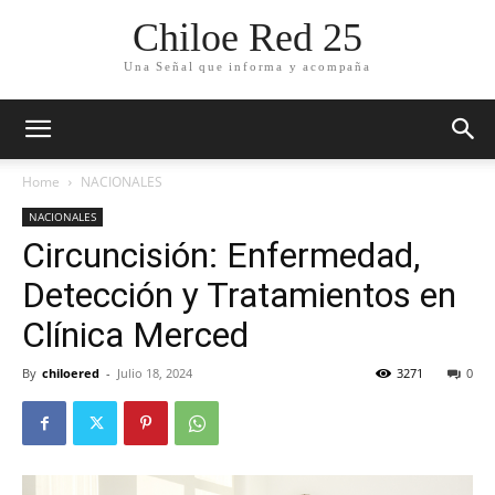
Chiloe Red 25
Una Señal que informa y acompaña
Home
NACIONALES
NACIONALES
Circuncisión: Enfermedad,
Detección y Tratamientos en
Clínica Merced
By
chiloered
-
Julio 18, 2024
3271
0