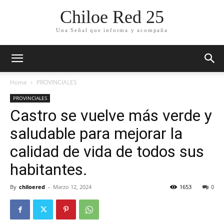
Chiloe Red 25
Una Señal que informa y acompaña
Home
PROVINCIALES
PROVINCIALES
Castro se vuelve más verde y
saludable para mejorar la
calidad de vida de todos sus
habitantes.
By
chiloered
-
Marzo 12, 2024
1653
0