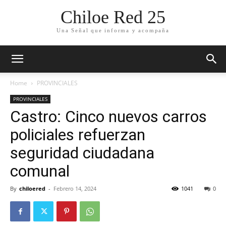
Chiloe Red 25
Una Señal que informa y acompaña
Home
PROVINCIALES
PROVINCIALES
Castro: Cinco nuevos carros
policiales refuerzan
seguridad ciudadana
comunal
By
chiloered
-
Febrero 14, 2024
1041
0