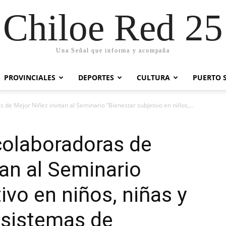
Chiloe Red 25
Una Señal que informa y acompaña
PROVINCIALES
DEPORTES
CULTURA
PUERTO 
de Mejor Niñez invitan al Seminario “Bienestar subjetivo en niños,...
colaboradoras de
tan al Seminario
ivo en niños, niñas y
 sistemas de