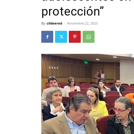
protección”
By
chiloered
-
Noviembre 22, 2023