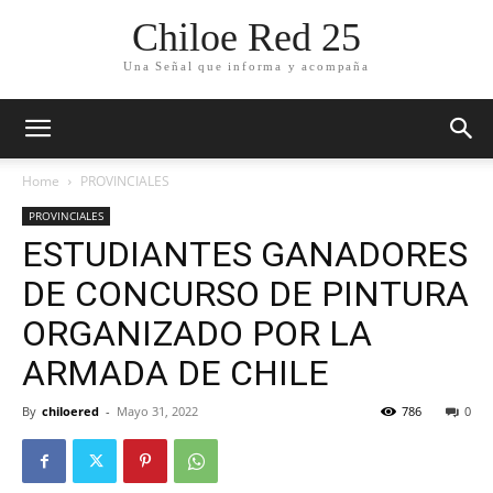
Chiloe Red 25
Una Señal que informa y acompaña
Home
PROVINCIALES
PROVINCIALES
ESTUDIANTES GANADORES
DE CONCURSO DE PINTURA
ORGANIZADO POR LA
ARMADA DE CHILE
By
chiloered
-
Mayo 31, 2022
786
0