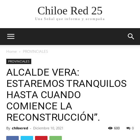
Chiloe Red 25
Una Señal que informa y acompaña
Home
PROVINCIALES
PROVINCIALES
ALCALDE VERA:
ESTAREMOS TRANQUILOS
HASTA CUANDO
COMIENCE LA
RECONSTRUCCIÓN”.
By
chiloered
-
Diciembre 10, 2021
600
0