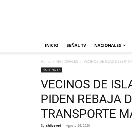
INICIO
SEÑAL TV
NACIONALES
Home
NACIONALES
VECINOS DE ISLAS DESERTO
NACIONALES
VECINOS DE IS
PIDEN REBAJA D
TRANSPORTE M
By
chiloered
-
Agosto 26, 2020