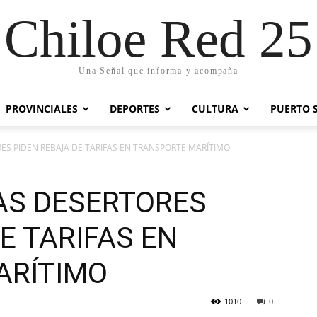
Chiloe Red 25
Una Señal que informa y acompaña
PROVINCIALES
DEPORTES
CULTURA
PUERTO 
RES PIDEN REBAJA DE TARIFAS EN TRANSPORTE MARÍTIMO
LAS DESERTORES
E TARIFAS EN
ARÍTIMO
1010
0