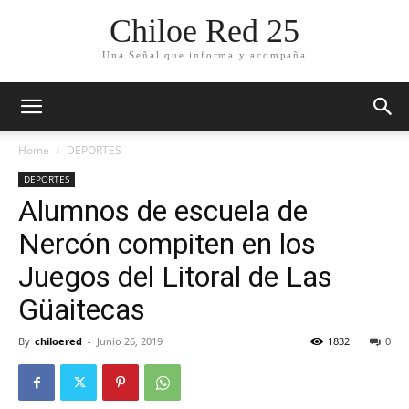
Chiloe Red 25
Una Señal que informa y acompaña
Home
DEPORTES
DEPORTES
Alumnos de escuela de
Nercón compiten en los
Juegos del Litoral de Las
Güaitecas
By
chiloered
-
Junio 26, 2019
1832
0