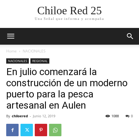
Chiloe Red 25
Una Señal que informa y acompaña
Home
NACIONALES
NACIONALES
REGIONAL
En julio comenzará la
construcción de un moderno
puerto para la pesca
artesanal en Aulen
By
chiloered
-
Junio 12, 2019
1088
0