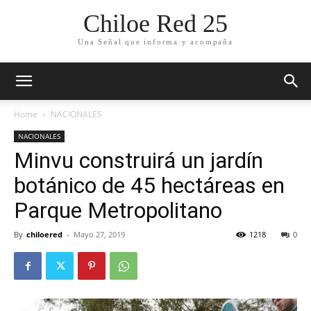
Chiloe Red 25
Una Señal que informa y acompaña
Home
NACIONALES
NACIONALES
Minvu construirá un jardín
botánico de 45 hectáreas en
Parque Metropolitano
By
chiloered
-
Mayo 27, 2019
1218
0