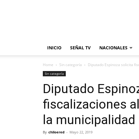
INICIO
SEÑAL TV
NACIONALES
Home
Sin categoría
Diputado Espinoza solicita fis
Sin categoría
Diputado Espinoz
fiscalizaciones a
la municipalidad
By
chiloered
-
Mayo 22, 2019