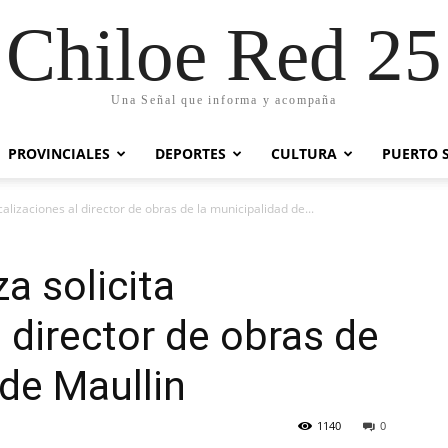
Chiloe Red 25
Una Señal que informa y acompaña
PROVINCIALES
DEPORTES
CULTURA
PUERTO 
calizaciones al director de obras de la municipalidad de...
a solicita
l director de obras de
 de Maullin
1140
0