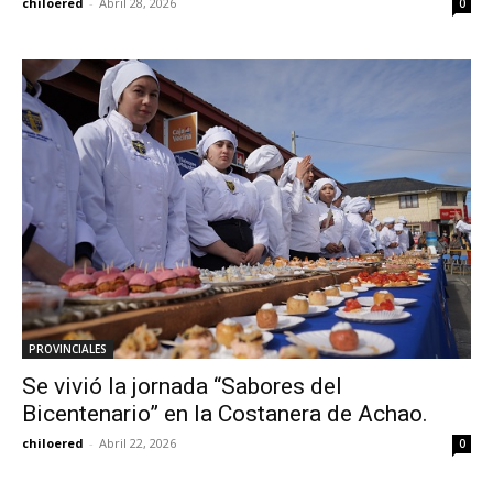
chiloered
-
Abril 28, 2026
0
PROVINCIALES
Se vivió la jornada “Sabores del
Bicentenario” en la Costanera de Achao.
chiloered
-
Abril 22, 2026
0