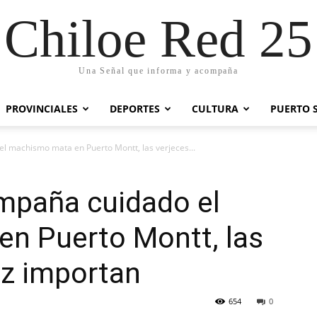
Chiloe Red 25
Una Señal que informa y acompaña
PROVINCIALES
DEPORTES
CULTURA
PUERTO 
 machismo mata en Puerto Montt, las verjeces...
mpaña cuidado el
n Puerto Montt, las
ez importan
654
0