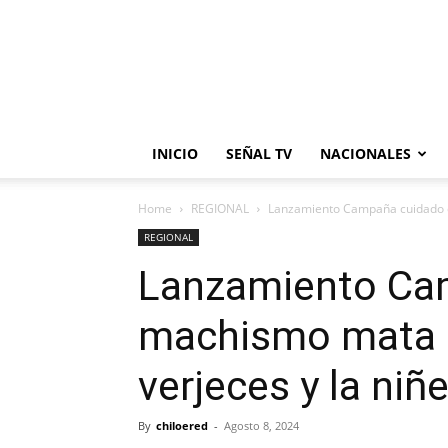
INICIO
SEÑAL TV
NACIONALES
Home
REGIONAL
Lanzamiento Campaña cuidado el
REGIONAL
Lanzamiento Ca
machismo mata e
verjeces y la niñ
By
chiloered
-
Agosto 8, 2024