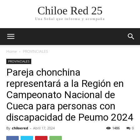
Chiloe Red 25
Una Señal que informa y acompaña
Home
PROVINCIALES
PROVINCIALES
Pareja chonchina
representará a la Región en
Campeonato Nacional de
Cueca para personas con
discapacidad de Peumo 2024
By
chiloered
-
Abril 17, 2024
1486
0