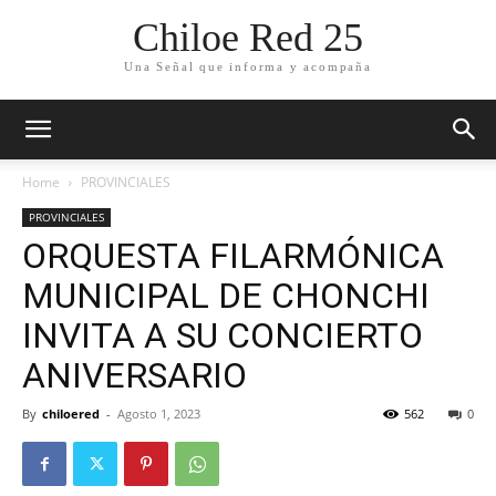
Chiloe Red 25
Una Señal que informa y acompaña
Home
PROVINCIALES
PROVINCIALES
ORQUESTA FILARMÓNICA
MUNICIPAL DE CHONCHI
INVITA A SU CONCIERTO
ANIVERSARIO
By
chiloered
-
Agosto 1, 2023
562
0