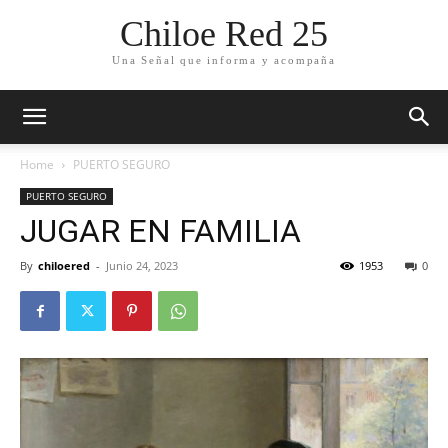
Chiloe Red 25
Una Señal que informa y acompaña
Home
PUERTO SEGURO
PUERTO SEGURO
JUGAR EN FAMILIA
By
chiloered
-
Junio 24, 2023
1953
0