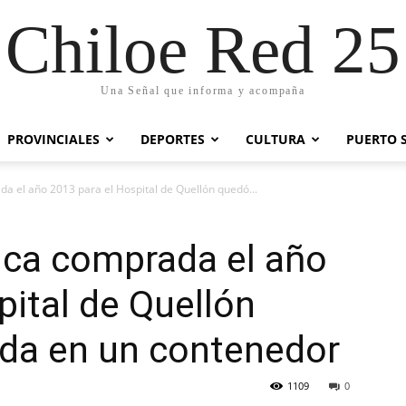
Chiloe Red 25
Una Señal que informa y acompaña
PROVINCIALES
DEPORTES
CULTURA
PUERTO 
 el año 2013 para el Hospital de Quellón quedó...
ica comprada el año
pital de Quellón
da en un contenedor
1109
0