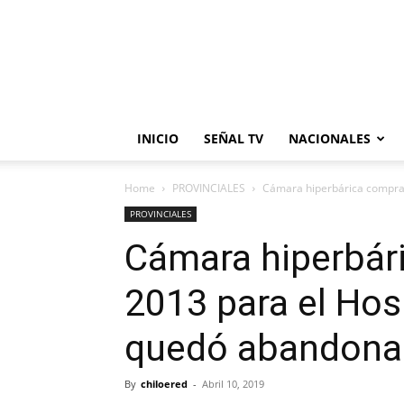
INICIO
SEÑAL TV
NACIONALES
Home
PROVINCIALES
Cámara hiperbárica comprada
PROVINCIALES
Cámara hiperbár
2013 para el Hos
quedó abandona
By
chiloered
-
Abril 10, 2019